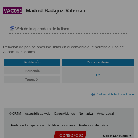
Madrid-Badajoz-Valencia
VAC051
Web de la operadora de la línea
Relación de poblaciones incluidas en el convenio que permite el uso del
Abono Transportes:
Población
Zona tarifaria
Belinchón
E2
Tarancón
Volver al listado de líneas
© CRTM
Accesibilidad web
Datos Abiertos
Normativa
Aviso Legal
Portal de transparencia
Política de cookies
Protección de datos
Select Language
▼