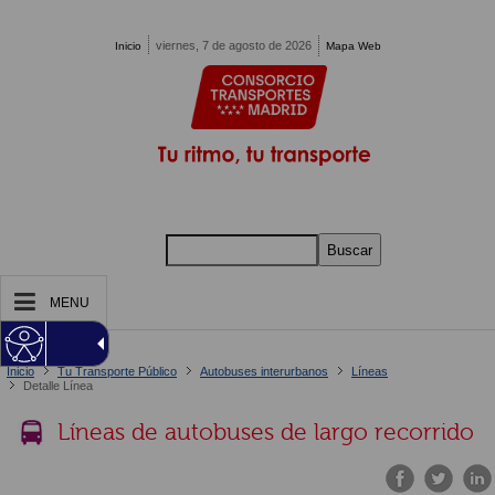
Pasar al contenido principal
viernes, 7 de agosto de 2026
Inicio
Mapa Web
Buscar
MENU
Estás en:
Inicio
Tu Transporte Público
Autobuses interurbanos
Líneas
Detalle Línea
Líneas de autobuses de largo recorrido