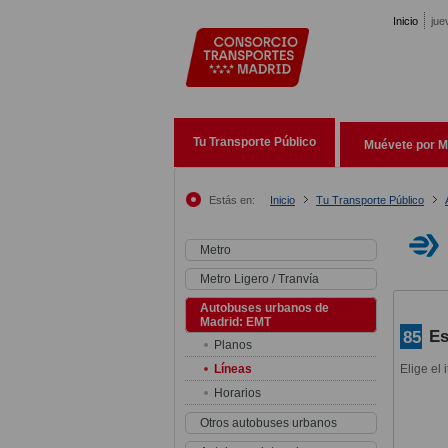
Pasar al contenido principal
Inicio
jue
Tu Transporte Público
Muévete por M
Estás en:
Inicio
Tu Transporte Público
Metro
Metro Ligero / Tranvía
Autobuses urbanos de
Madrid: EMT
Es
85
Planos
Líneas
Elige el 
Horarios
Otros autobuses urbanos