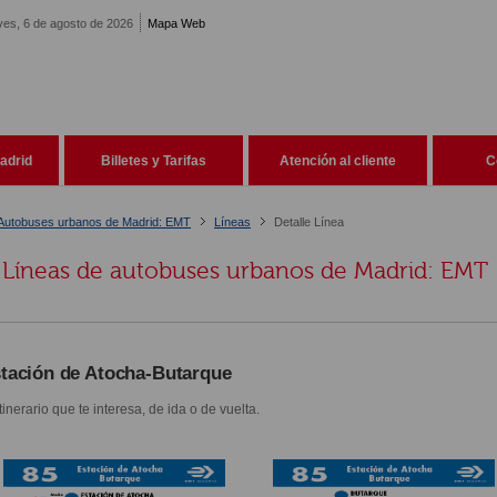
ves, 6 de agosto de 2026
Mapa Web
adrid
Billetes y Tarifas
Atención al cliente
C
Autobuses urbanos de Madrid: EMT
Líneas
Detalle Línea
Líneas de autobuses urbanos de Madrid: EMT
tación de Atocha-Butarque
itinerario que te interesa, de ida o de vuelta.