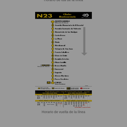
Horario de vuelta de la línea