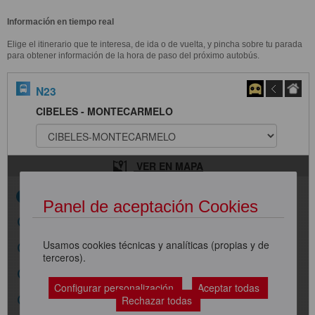
Información en tiempo real
Elige el itinerario que te interesa, de ida o de vuelta, y pincha sobre tu parada
para obtener información de la hora de paso del próximo autobús.