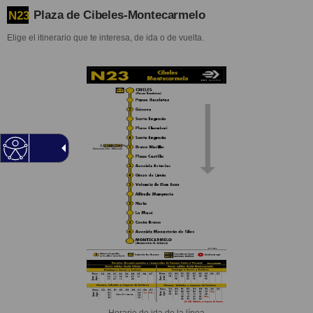
Plaza de Cibeles-Montecarmelo
N23
Elige el itinerario que te interesa, de ida o de vuelta.
Horario de ida de la línea