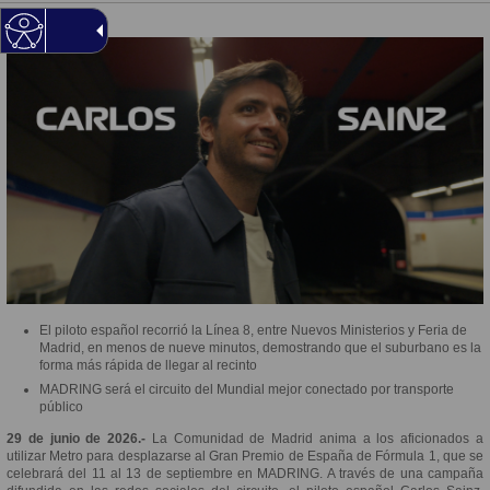
El piloto español recorrió la Línea 8, entre Nuevos Ministerios y Feria de
Madrid, en menos de nueve minutos, demostrando que el suburbano es la
forma más rápida de llegar al recinto
MADRING será el circuito del Mundial mejor conectado por transporte
público
29 de junio de 2026.-
La Comunidad de Madrid anima a los aficionados a
utilizar Metro para desplazarse al Gran Premio de España de Fórmula 1, que se
celebrará del 11 al 13 de septiembre en MADRING. A través de una campaña