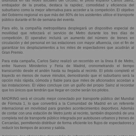
difundida en las redes sociales del circuito, el piloto español Carlos Sainz,
embajador de la prueba, destaca la rapidez, comodidad y eficiencia del
suburbano como la mejor alternativa para acceder a la competición. El objetivo
del Gobierno regional es que más del 80% de los asistentes utilice el transporte
público durante el fin de semana del evento.
Para ello, la compañía metropolitana desplegará un dispositivo especial de
movilidad que reforzará el servicio de Metro durante los tres días de
competición. El operativo incluirá un aumento del número de trenes en
circulación y del personal en las estaciones con mayor afluencia, con el fin de
garantizar los desplazamientos a los miles de espectadores que acudirán al
Gran Premio.
Para esta campaña, Carlos Sainz realizó un recorrido en la línea 8 de Metro,
entre Nuevos Ministerios y Feria de Madrid, cronometrando el tiempo
transcurrido desde el andén hasta su llegada al recinto. El piloto completó el
trayecto en menos de nueve minutos, demostrando que el suburbano será la
opción más rápida, cómoda y fiable para que miles de aficionados accedan a
las instalaciones. El vídeo concluye con un guiño del propio Sainz al recordar
que los únicos que tendrán que llegar en coche serán los pilotos.
MADRING será el circuito mejor conectado por transporte público del Mundial
de Fórmula 1, lo que convertirá a la Comunidad de Madrid en un referente
internacional en movilidad para grandes acontecimientos deportivos. Además
de contar con una estación de Metro junto al recinto, también dispondrá de una
completa red de transporte público integrada por autobuses urbanos y trenes de
Cercanías, permitiendo distribuir de forma eficiente los flujos de espectadores y
reducir los tiempos de acceso y salida.