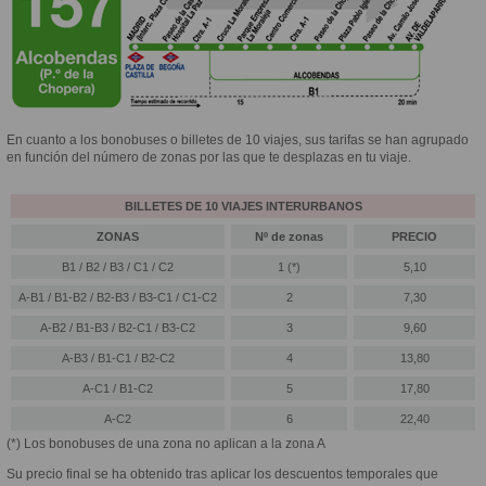
En cuanto a los bonobuses o billetes de 10 viajes, sus tarifas se han agrupado
en función del número de zonas por las que te desplazas en tu viaje.
BILLETES DE 10 VIAJES INTERURBANOS
ZONAS
Nº de zonas
PRECIO
B1 / B2 / B3 / C1 / C2
1 (*)
5,10
A-B1 / B1-B2 / B2-B3 / B3-C1 / C1-C2
2
7,30
A-B2 / B1-B3 / B2-C1 / B3-C2
3
9,60
A-B3 / B1-C1 / B2-C2
4
13,80
A-C1 / B1-C2
5
17,80
A-C2
6
22,40
(*) Los bonobuses de una zona no aplican a la zona A
Su precio final se ha obtenido tras aplicar los descuentos temporales que