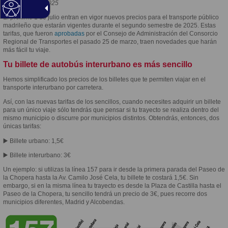
27 de junio de 2025
El próximo 1 de julio entran en vigor nuevos precios para el transporte público
madrileño que estarán vigentes durante el segundo semestre de 2025. Estas
tarifas, que fueron
aprobadas
por el Consejo de Administración del Consorcio
Regional de Transportes el pasado 25 de marzo, traen novedades que harán
más fácil tu viaje.
Tu billete de autobús interurbano es más sencillo
Hemos simplificado los precios de los billetes que te permiten viajar en el
transporte interurbano por carretera.
Así, con las nuevas tarifas de los sencillos, cuando necesites adquirir un billete
para un único viaje sólo tendrás que pensar si tu trayecto se realiza dentro del
mismo municipio o discurre por municipios distintos. Obtendrás, entonces, dos
únicas tarifas:
▶️ Billete urbano: 1,5€
▶️ Billete interurbano: 3€
Un ejemplo: si utilizas la línea 157 para ir desde la primera parada del Paseo de
la Chopera hasta la Av. Camilo José Cela, tu billete te costará 1,5€. Sin
embargo, si en la misma línea tu trayecto es desde la Plaza de Castilla hasta el
Paseo de la Chopera, tu sencillo tendrá un precio de 3€, pues recorre dos
municipios diferentes, Madrid y Alcobendas.