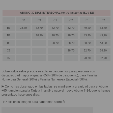
ABONO 30 DÍAS INTERZONAL (entre las zonas B1 y E2)
B2
B3
C1
C2
E1
E2
B1
28,70
32,70
32,70
32,70
49,20
53,70
B2
28,70
28,70
28,70
43,20
49,20
B3
28,70
28,70
38,20
43,20
C1
28,70
32,70
38,20
C2
28,70
32,70
Sobre todos estos precios se aplican descuentos para personas con
discapacidad mayor o igual al 65% (20% de descuento), para Familia
Numerosa General (20%) y Familia Numerosa Especial (50%).
▶️ Como has observado en las tablas, se mantiene la gratuidad para el Abono
+65 -también para la Tarjeta Infantil- y nace el nuevo Abono 7-14, que te hemos
presentado hace unos días.
Haz clic en la imagen para saber más sobre él.