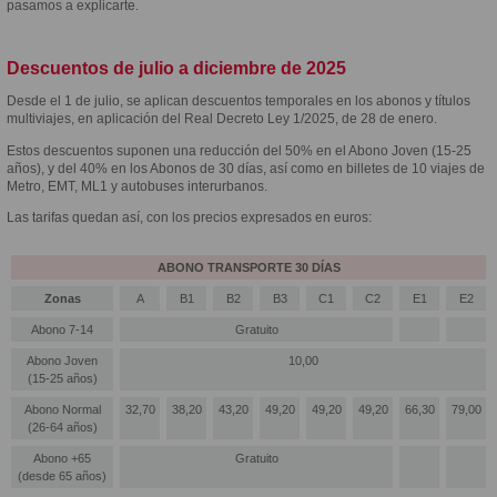
pasamos a explicarte.
Descuentos de julio a diciembre de 2025
Desde el 1 de julio, se aplican descuentos temporales en los abonos y títulos
multiviajes, en aplicación del Real Decreto Ley 1/2025, de 28 de enero.
Estos descuentos suponen una reducción del 50% en el Abono Joven (15-25
años), y del 40% en los Abonos de 30 días, así como en billetes de 10 viajes de
Metro, EMT, ML1 y autobuses interurbanos.
Las tarifas quedan así, con los precios expresados en euros:
ABONO TRANSPORTE 30 DÍAS
Zonas
A
B1
B2
B3
C1
C2
E1
E2
Abono 7-14
Gratuito
Abono Joven
10,00
(15-25 años)
Abono Normal
32,70
38,20
43,20
49,20
49,20
49,20
66,30
79,00
(26-64 años)
Abono +65
Gratuito
(desde 65 años)