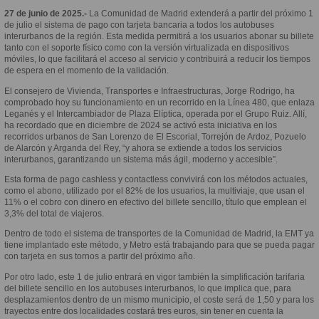
27 de junio de 2025.-
La Comunidad de Madrid extenderá a partir del próximo 1
de julio el sistema de pago con tarjeta bancaria a todos los autobuses
interurbanos de la región. Esta medida permitirá a los usuarios abonar su billete
tanto con el soporte físico como con la versión virtualizada en dispositivos
móviles, lo que facilitará el acceso al servicio y contribuirá a reducir los tiempos
de espera en el momento de la validación.
El consejero de Vivienda, Transportes e Infraestructuras, Jorge Rodrigo, ha
comprobado hoy su funcionamiento en un recorrido en la Línea 480, que enlaza
Leganés y el Intercambiador de Plaza Elíptica, operada por el Grupo Ruiz. Allí,
ha recordado que en diciembre de 2024 se activó esta iniciativa en los
recorridos urbanos de San Lorenzo de El Escorial, Torrejón de Ardoz, Pozuelo
de Alarcón y Arganda del Rey, “y ahora se extiende a todos los servicios
interurbanos, garantizando un sistema más ágil, moderno y accesible”.
Esta forma de pago cashless y contactless convivirá con los métodos actuales,
como el abono, utilizado por el 82% de los usuarios, la multiviaje, que usan el
11% o el cobro con dinero en efectivo del billete sencillo, título que emplean el
3,3% del total de viajeros.
Dentro de todo el sistema de transportes de la Comunidad de Madrid, la EMT ya
tiene implantado este método, y Metro está trabajando para que se pueda pagar
con tarjeta en sus tornos a partir del próximo año.
Por otro lado, este 1 de julio entrará en vigor también la simplificación tarifaria
del billete sencillo en los autobuses interurbanos, lo que implica que, para
desplazamientos dentro de un mismo municipio, el coste será de 1,50 y para los
trayectos entre dos localidades costará tres euros, sin tener en cuenta la