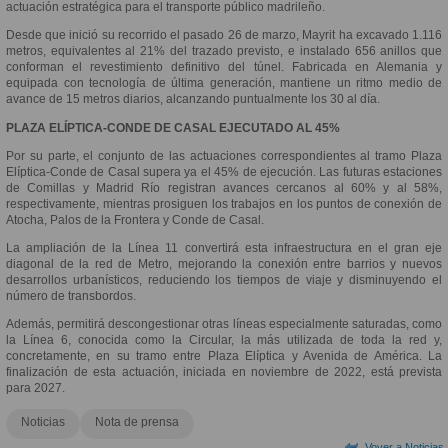
actuación estratégica para el transporte público madrileño.
Desde que inició su recorrido el pasado 26 de marzo, Mayrit ha excavado 1.116
metros, equivalentes al 21% del trazado previsto, e instalado 656 anillos que
conforman el revestimiento definitivo del túnel. Fabricada en Alemania y
equipada con tecnología de última generación, mantiene un ritmo medio de
avance de 15 metros diarios, alcanzando puntualmente los 30 al día.
PLAZA ELÍPTICA-CONDE DE CASAL EJECUTADO AL 45%
Por su parte, el conjunto de las actuaciones correspondientes al tramo Plaza
Elíptica-Conde de Casal supera ya el 45% de ejecución. Las futuras estaciones
de Comillas y Madrid Río registran avances cercanos al 60% y al 58%,
respectivamente, mientras prosiguen los trabajos en los puntos de conexión de
Atocha, Palos de la Frontera y Conde de Casal.
La ampliación de la Línea 11 convertirá esta infraestructura en el gran eje
diagonal de la red de Metro, mejorando la conexión entre barrios y nuevos
desarrollos urbanísticos, reduciendo los tiempos de viaje y disminuyendo el
número de transbordos.
Además, permitirá descongestionar otras líneas especialmente saturadas, como
la Línea 6, conocida como la Circular, la más utilizada de toda la red y,
concretamente, en su tramo entre Plaza Elíptica y Avenida de América. La
finalización de esta actuación, iniciada en noviembre de 2022, está prevista
para 2027.
Noticias
Nota de prensa
Vover a Noticias