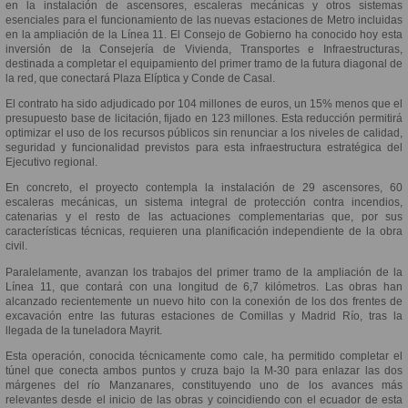
en la instalación de ascensores, escaleras mecánicas y otros sistemas
esenciales para el funcionamiento de las nuevas estaciones de Metro incluidas
en la ampliación de la Línea 11. El Consejo de Gobierno ha conocido hoy esta
inversión de la Consejería de Vivienda, Transportes e Infraestructuras,
destinada a completar el equipamiento del primer tramo de la futura diagonal de
la red, que conectará Plaza Elíptica y Conde de Casal.
El contrato ha sido adjudicado por 104 millones de euros, un 15% menos que el
presupuesto base de licitación, fijado en 123 millones. Esta reducción permitirá
optimizar el uso de los recursos públicos sin renunciar a los niveles de calidad,
seguridad y funcionalidad previstos para esta infraestructura estratégica del
Ejecutivo regional.
En concreto, el proyecto contempla la instalación de 29 ascensores, 60
escaleras mecánicas, un sistema integral de protección contra incendios,
catenarias y el resto de las actuaciones complementarias que, por sus
características técnicas, requieren una planificación independiente de la obra
civil.
Paralelamente, avanzan los trabajos del primer tramo de la ampliación de la
Línea 11, que contará con una longitud de 6,7 kilómetros. Las obras han
alcanzado recientemente un nuevo hito con la conexión de los dos frentes de
excavación entre las futuras estaciones de Comillas y Madrid Río, tras la
llegada de la tuneladora Mayrit.
Esta operación, conocida técnicamente como cale, ha permitido completar el
túnel que conecta ambos puntos y cruza bajo la M-30 para enlazar las dos
márgenes del río Manzanares, constituyendo uno de los avances más
relevantes desde el inicio de las obras y coincidiendo con el ecuador de esta