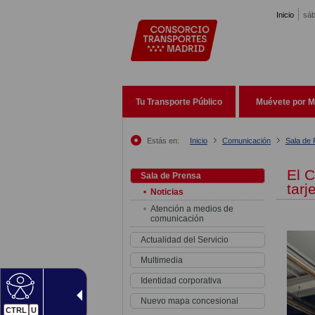
Pasar al contenido principal
Inicio
sáb
Tu Transporte Público
Muévete por M
Estás en:
Inicio
Comunicación
Sala de
El C
Sala de Prensa
tarj
Noticias
Atención a medios de
comunicación
Actualidad del Servicio
Multimedia
Identidad corporativa
Nuevo mapa concesional
CTRL
U