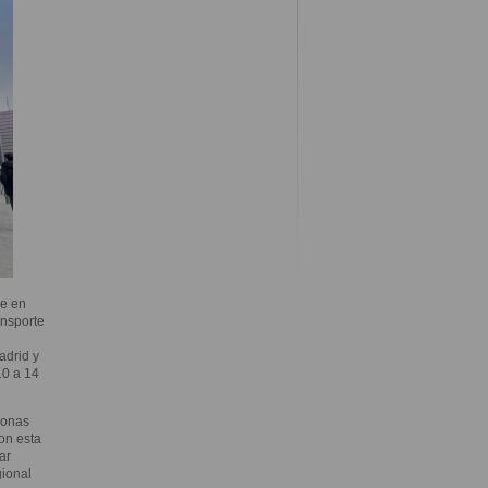
e en
ansporte
adrid y
10 a 14
sonas
on esta
ar
gional