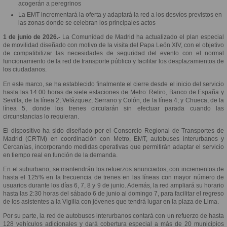
acogerán a peregrinos
La EMT incrementará la oferta y adaptará la red a los desvíos previstos en
las zonas donde se celebran los principales actos
1 de junio de 2026.-
La Comunidad de Madrid ha actualizado el plan especial
de movilidad diseñado con motivo de la visita del Papa León XIV, con el objetivo
de compatibilizar las necesidades de seguridad del evento con el normal
funcionamiento de la red de transporte público y facilitar los desplazamientos de
los ciudadanos.
En este marco, se ha establecido finalmente el cierre desde el inicio del servicio
hasta las 14:00 horas de siete estaciones de Metro: Retiro, Banco de España y
Sevilla, de la línea 2; Velázquez, Serrano y Colón, de la línea 4; y Chueca, de la
línea 5, donde los trenes circularán sin efectuar parada cuando las
circunstancias lo requieran.
El dispositivo ha sido diseñado por el Consorcio Regional de Transportes de
Madrid (CRTM) en coordinación con Metro, EMT, autobuses interurbanos y
Cercanías, incorporando medidas operativas que permitirán adaptar el servicio
en tiempo real en función de la demanda.
En el suburbano, se mantendrán los refuerzos anunciados, con incrementos de
hasta el 125% en la frecuencia de trenes en las líneas con mayor número de
usuarios durante los días 6, 7, 8 y 9 de junio. Además, la red ampliará su horario
hasta las 2:30 horas del sábado 6 de junio al domingo 7, para facilitar el regreso
de los asistentes a la Vigilia con jóvenes que tendrá lugar en la plaza de Lima.
Por su parte, la red de autobuses interurbanos contará con un refuerzo de hasta
128 vehículos adicionales y dará cobertura especial a más de 20 municipios