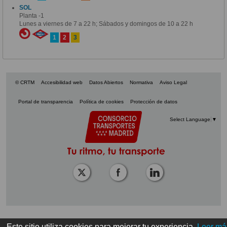
SOL
Planta -1
Lunes a viernes de 7 a 22 h; Sábados y domingos de 10 a 22 h
1
2
3
© CRTM
Accesibilidad web
Datos Abiertos
Normativa
Aviso Legal
Portal de transparencia
Política de cookies
Protección de datos
Select Language
▼
Este sitio utiliza cookies para mejorar tu experiencia.
Leer má