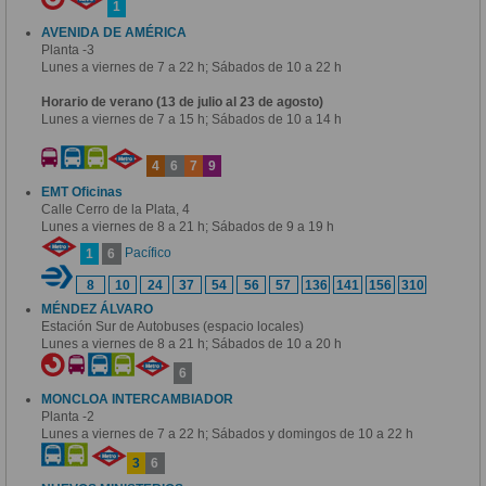
1
AVENIDA DE AMÉRICA
Planta -3
Lunes a viernes de 7 a 22 h; Sábados de 10 a 22 h
Horario de verano (13 de julio al 23 de agosto)
Lunes a viernes de 7 a 15 h; Sábados de 10 a 14 h
4
6
7
9
EMT Oficinas
Calle Cerro de la Plata, 4
Lunes a viernes de 8 a 21 h; Sábados de 9 a 19 h
Pacífico
1
6
8
10
24
37
54
56
57
136
141
156
310
MÉNDEZ ÁLVARO
Estación Sur de Autobuses (espacio locales)
Lunes a viernes de 8 a 21 h; Sábados de 10 a 20 h
6
MONCLOA INTERCAMBIADOR
Planta -2
Lunes a viernes de 7 a 22 h; Sábados y domingos de 10 a 22 h
3
6