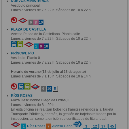
NUEVOS MINISTERIOS
Vestíbulo principal
Lunes a viernes de 7 a 22 h; Sábados de 10 a 22 h
6
8
10
PLAZA DE CASTILLA
Acceso Paseo de la Castellana. Planta calle
Lunes a viernes de 7 a 22 h; Sábados de 10 a 22 h
1
9
10
PRÍNCIPE PÍO
Vestíbulo. Planta 0
Lunes a viernes de 7 a 22 h; Sábados de 10 a 22 h
Horario de verano (13 de julio al 23 de agosto)
Lunes a viernes de 7 a 15 h; Sábados de 10 a 14 h
6
10
R
RÍOS ROSAS
Plaza Descubridor Diego de Ordás, 3
Lunes a viernes de 8 a 20 h
En esta oficina se realizan todos los trámites referidos a la Tarjeta
Transporte Público y, además, la gestión de tarjetas retiradas por la
inspección, así como la emisión de certificados de titularidad.
Ríos Rosas
Alonso Cano
1
7
3
12
37
45